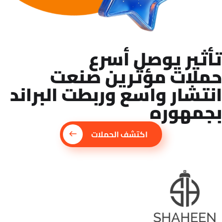
تأثير يوصل أسرع
حملات مؤثرين صنعت
انتشار واسع وربطت البراند
بجمهوره
اكتشف الحملات