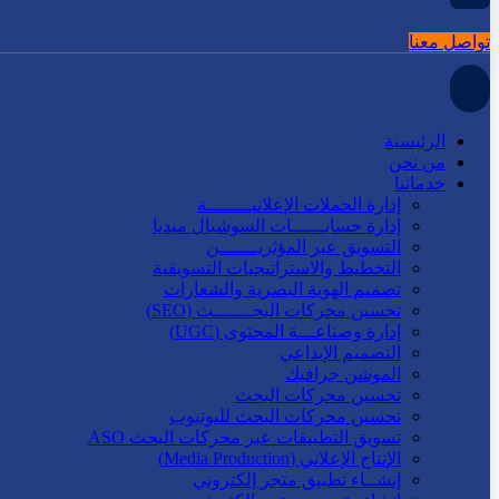
تواصل معنا
الرئيسية
من نحن
خدماتنا
إدارة الحملات الإعلانيــــــــة
إدارة حسابــــــات السوشيال ميديا
التسويق عبر المؤثريـــــــن
التخطيط والاستراتيجيات التسويقية
تصميم الهوية البصرية والشعارات
تحسين محركات البحـــــــث (SEO)
إدارة وصناعـــة المحتوى (UGC)
التصميم الإبداعي
الموشن جرافيك
تحسين محركات البحث
تحسين محركات البحث لليوتيوب
تسويق التطبيقات عبر محركات البحث ASO
الإنتاج الإعلاني (Media Production)
إنشــاء تطبيق متجر إلكتروني