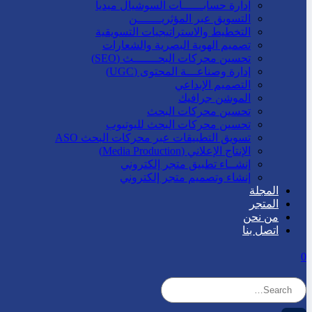
إدارة حسابــــــات السوشيال ميديا
التسويق عبر المؤثريـــــــن
التخطيط والاستراتيجيات التسويقية
تصميم الهوية البصرية والشعارات
تحسين محركات البحـــــــث (SEO)
إدارة وصناعـــة المحتوى (UGC)
التصميم الإبداعي
الموشن جرافيك
تحسين محركات البحث
تحسين محركات البحث لليوتيوب
تسويق التطبيقات عبر محركات البحث ASO
الإنتاج الإعلاني (Media Production)
إنشــاء تطبيق متجر إلكتروني
إنشاء وتصميم متجر إلكتروني
المجلة
المتجر
من نحن
اتصل بنا
0