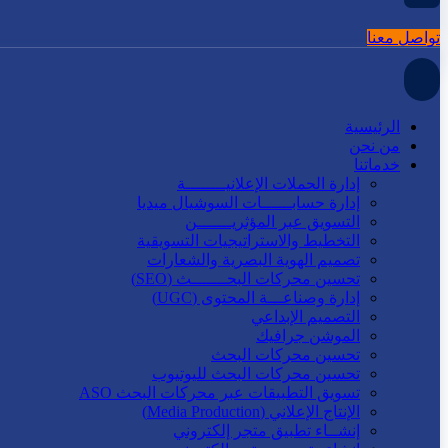
تواصل معنا
الرئيسية
من نحن
خدماتنا
إدارة الحملات الإعلانيــــــــة
إدارة حسابــــــات السوشيال ميديا
التسويق عبر المؤثريـــــــن
التخطيط والاستراتيجيات التسويقية
تصميم الهوية البصرية والشعارات
تحسين محركات البحـــــــث (SEO)
إدارة وصناعـــة المحتوى (UGC)
التصميم الإبداعي
الموشن جرافيك
تحسين محركات البحث
تحسين محركات البحث لليوتيوب
تسويق التطبيقات عبر محركات البحث ASO
الإنتاج الإعلاني (Media Production)
إنشــاء تطبيق متجر إلكتروني