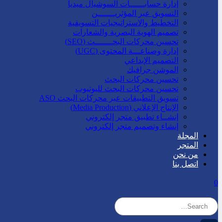
إدارة حسابــــــات السوشيال ميديا
التسويق عبر المؤثريـــــــن
التخطيط والاستراتيجيات التسويقية
تصميم الهوية البصرية والشعارات
تحسين محركات البحـــــــث (SEO)
إدارة وصناعـــة المحتوى (UGC)
التصميم الإبداعي
الموشن جرافيك
تحسين محركات البحث
تحسين محركات البحث لليوتيوب
تسويق التطبيقات عبر محركات البحث ASO
الإنتاج الإعلاني (Media Production)
إنشــاء تطبيق متجر إلكتروني
إنشاء وتصميم متجر إلكتروني
المجلة
المتجر
من نحن
اتصل بنا
0