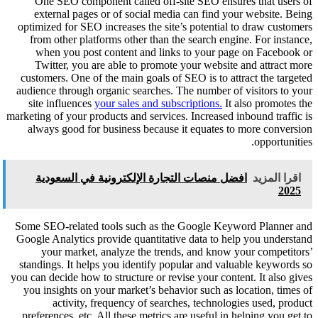
mar
S
yo