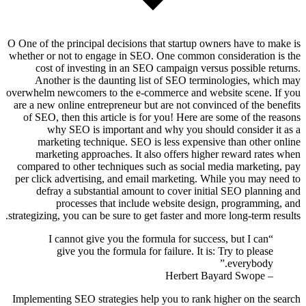
O
wh
ov
a
st
I